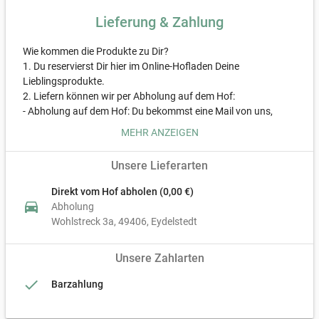
Lieferung & Zahlung
Wie kommen die Produkte zu Dir?
1. Du reservierst Dir hier im Online-Hofladen Deine
Lieblingsprodukte.
2. Liefern können wir per Abholung auf dem Hof:
- Abholung auf dem Hof: Du bekommst eine Mail von uns,
sobald Deine Bestellung abholbereit ist.
MEHR ANZEIGEN
3. Zahlen kannst Du per Barzahlung.
4. Teile den Link zu unserem Online-Hofladen – so unterstützt
Unsere Lieferarten
Du nicht nur uns, sondern auch die regionale Landwirtschaft.
Direkt vom Hof abholen (0,00 €)
Wir sagen Danke und freuen uns auf Dich!
directions_car
Abholung
Wohlstreck 3a
49406
Eydelstedt
Unsere Zahlarten
done
Barzahlung