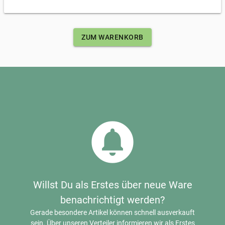
ZUM WARENKORB
circle_notifications
Willst Du als Erstes über neue Ware
benachrichtigt werden?
Gerade besondere Artikel können schnell ausverkauft
sein. Über unseren Verteiler informieren wir als Erstes