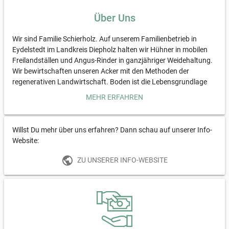
Über Uns
Wir sind Familie Schierholz. Auf unserem Familienbetrieb in
Eydelstedt im Landkreis Diepholz halten wir Hühner in mobilen
Freilandställen und Angus-Rinder in ganzjähriger Weidehaltung.
Wir bewirtschaften unseren Acker mit den Methoden der
regenerativen Landwirtschaft. Boden ist die Lebensgrundlage
für alles Leben an Land. Diese Ressource zu schützen ist uns ein
MEHR ERFAHREN
wichtiges Anliegen.
Willst Du mehr über uns erfahren? Dann schau auf unserer Info-
Website:
public
ZU UNSERER INFO-WEBSITE