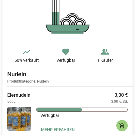
trending_up
favorite
people_alt
50
% verkauft
Verfügbar
1 Käufer
Nudeln
Produktkategorie: Nudeln
Eiernudeln
3,00 €
500g
3,00 €/Stk
Verfügbar
add_shopping_cart
MEHR ERFAHREN