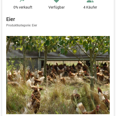
trending_up
favorite
people_alt
0
% verkauft
Verfügbar
4 Käufer
Eier
Produktkategorie: Eier