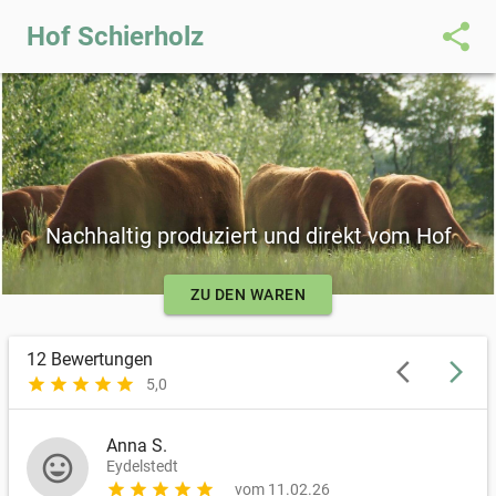
share
Hof Schierholz
Nachhaltig produziert und direkt vom Hof
ZU DEN WAREN
12
Bewertungen
arrow_back_ios
arrow_forward_ios
star
star
star
star
star
5,0
Anna S.
mood
Eydelstedt
star
star
star
star
star
vom 11.02.26