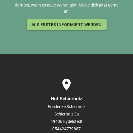
darüber, wenn es neue Waren gibt. Melde dich jetzt gerne
an:
ALS ERSTES INFORMIERT WERDEN
place
Hof Schierholz
Friederike Schierholz
Schierholz 3a
49406
Eydelstedt
054424779887