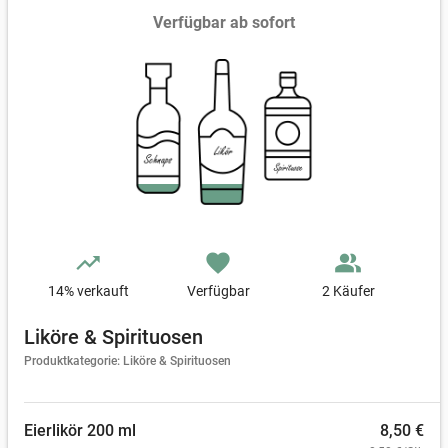
Verfügbar ab sofort
trending_up
favorite
people_alt
14
% verkauft
Verfügbar
2 Käufer
Liköre & Spirituosen
Produktkategorie: Liköre & Spirituosen
Eierlikör 200 ml
8,50 €