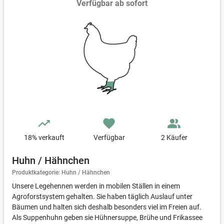
Verfügbar ab sofort
trending_up
favorite
people_alt
18
% verkauft
Verfügbar
2 Käufer
Huhn / Hähnchen
Produktkategorie: Huhn / Hähnchen
Unsere Legehennen werden in mobilen Ställen in einem
Agroforstsystem gehalten. Sie haben täglich Auslauf unter
Bäumen und halten sich deshalb besonders viel im Freien auf.
Als Suppenhuhn geben sie Hühnersuppe, Brühe und Frikassee