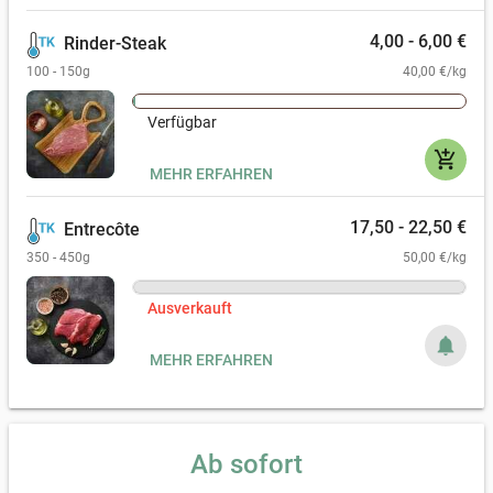
4,00 - 6,00 €
Rinder-Steak
100 - 150g
40,00 €/kg
Verfügbar
add_shopping_cart
MEHR ERFAHREN
17,50 - 22,50 €
Entrecôte
350 - 450g
50,00 €/kg
Ausverkauft
notifications
MEHR ERFAHREN
Ab sofort