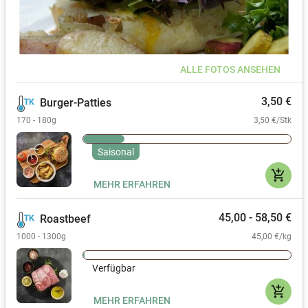
ALLE FOTOS ANSEHEN
3,50 €
Burger-Patties
170 - 180g
3,50 €/Stk
Saisonal
add_shopping_cart
MEHR ERFAHREN
45,00 - 58,50 €
Roastbeef
1000 - 1300g
45,00 €/kg
Verfügbar
add_shopping_cart
MEHR ERFAHREN